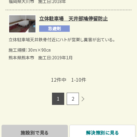
福岡県大川市
施工日:2018年
立体駐車場 天井部鳩停留防止
忌避剤
立体駐車場天井鉄骨付近にハトが営巣し糞害が出ている。
施工規模：30m×90㎝
熊本県熊本市
施工日:2019年1月
12件中 1-10件
1
2
施設別で見る
解決策別に見る