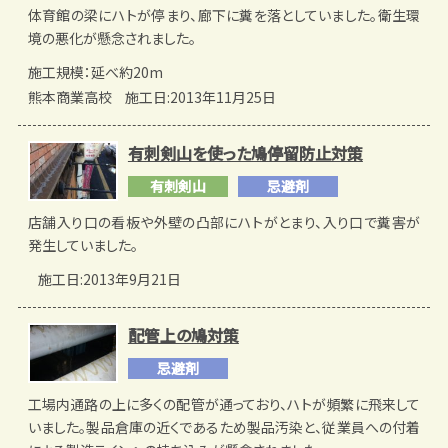
体育館の梁にハトが停まり、廊下に糞を落としていました。衛生環
境の悪化が懸念されました。
施工規模：延べ約20m
熊本商業高校
施工日:2013年11月25日
有刺剣山を使った鳩停留防止対策
有刺剣山
忌避剤
店舗入り口の看板や外壁の凸部にハトがとまり、入り口で糞害が
発生していました。
施工日:2013年9月21日
配管上の鳩対策
忌避剤
工場内通路の上に多くの配管が通っており、ハトが頻繁に飛来して
いました。製品倉庫の近くであるため製品汚染と、従業員への付着