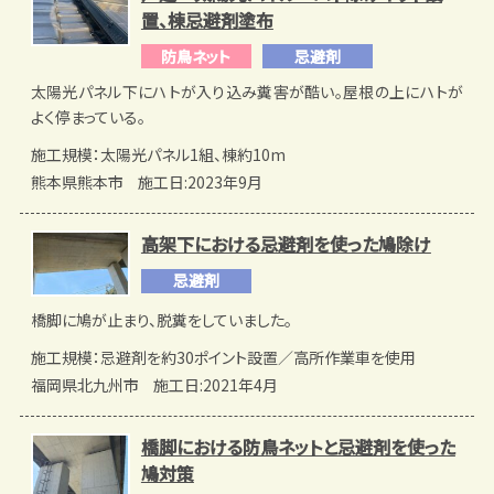
置、棟忌避剤塗布
防鳥ネット
忌避剤
太陽光パネル下にハトが入り込み糞害が酷い。屋根の上にハトが
よく停まっている。
施工規模：太陽光パネル1組、棟約10m
熊本県熊本市
施工日:2023年9月
高架下における忌避剤を使った鳩除け
忌避剤
橋脚に鳩が止まり、脱糞をしていました。
施工規模：忌避剤を約30ポイント設置／高所作業車を使用
福岡県北九州市
施工日:2021年4月
橋脚における防鳥ネットと忌避剤を使った
鳩対策