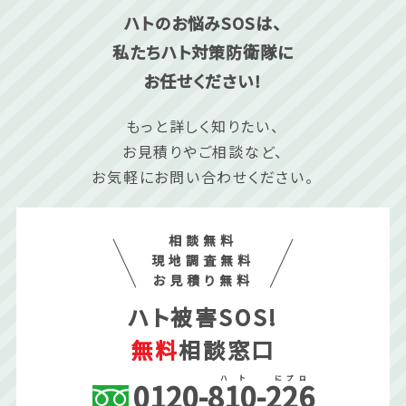
ハトのお悩みSOSは、
私たちハト対策防衛隊に
お任せください！
もっと詳しく知りたい、
お見積りやご相談など、
お気軽にお問い合わせください。
相談無料
現地調査無料
お見積り無料
ハト被害SOS!
無料
相談窓口
ハ
ト
に
プ
ロ
0120
-
810
-
226