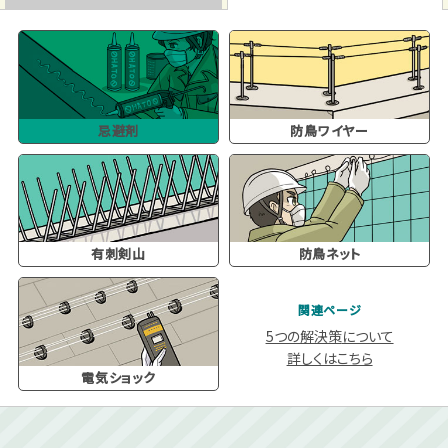
忌避剤
防鳥ワイヤー
有刺剣山
防鳥ネット
関連ページ
5つの解決策
について
詳しくはこちら
電気ショック