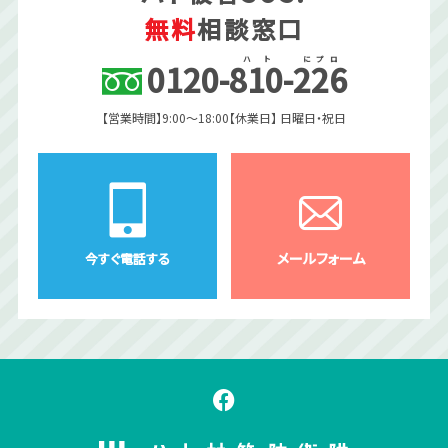
無料
相談窓口
ハ
ト
に
プ
ロ
0120
-
810
-
226
【営業時間】9:00〜18:00
【休業日】 日曜日・祝日
メールフォーム
今すぐ電話する