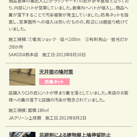
商品倉庫の搬出入口（トラックヤード）の庇が折半屋根となってお
り、内部にハトが営巣していました。倉庫内へハトが侵入し、商品へ
糞が落下することで汚染被害が発生していました。防鳥ネットを設
置し、営巣箇所への侵入は防いだものの、周辺には居座り続けて
いました。
施工規模：①電気ショック…延べ100m ②有刺剣山…蛍光灯か
さ8か所
SAKODA熊本店
施工日:2013年8月10日
天井面の鳩対策
防鳥ネット
店舗入り口の庇にハトが停まり糞を落としていました。来店のお客
様への糞の落下と店舗の汚染が懸念されていました。
施工規模：面積 180㎡
JAグリーン上球磨
施工日:2013年8月2日
忌避剤による建物屋上鳩停留防止