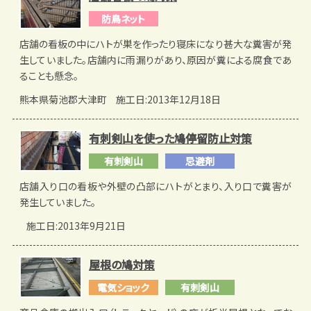
防鳥ネット
店舗の看板の中にハトが巣を作ったり寝床になり甚大な糞害が発
生していました。店舗内に雨漏りがあり、原因が糞による腐食であ
ることも懸念。
熊本県菊池郡大津町
施工日:2013年12月18日
有刺剣山を使った鳩停留防止対策
有刺剣山
忌避剤
店舗入り口の看板や外壁の凸部にハトがとまり、入り口で糞害が
発生していました。
施工日:2013年9月21日
屋根の鳩対策
電気ショック
有刺剣山