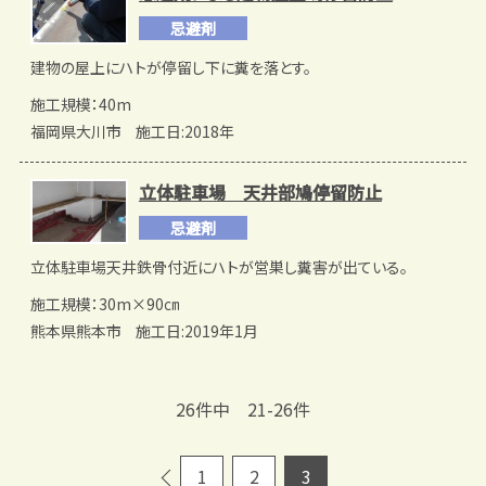
忌避剤
建物の屋上にハトが停留し下に糞を落とす。
施工規模：40m
福岡県大川市
施工日:2018年
立体駐車場 天井部鳩停留防止
忌避剤
立体駐車場天井鉄骨付近にハトが営巣し糞害が出ている。
施工規模：30m×90㎝
熊本県熊本市
施工日:2019年1月
26件中 21-26件
1
2
3