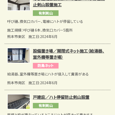
止剣山設置施工
有刺剣山
呼び樋、換気口カバー、電線にハトが停留している
施工規模：呼び樋 6本、換気口カバー5箇所
熊本市東区
施工日:2024年6月
設備置き場／開閉式ネット施工（給湯器、
室外機等置き場）
防鳥ネット
給湯器、室外機等置き場にハトが侵入して糞害がある
熊本市南区
施工日:2024年6月
戸建庇／ハト停留防止剣山設置
有刺剣山
屋根と庇が重なっているところにハトが停まって糞をする