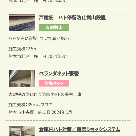
熊本市北区
施工日:2024年5月
戸建庇 ハト停留防止剣山設置
有刺剣山
ハトが庇に営巣していて糞が酷い。
施工規模：2.5m
熊本市北区
施工日:2024年3月
ベランダネット張替
防鳥ネット
大規模改修に伴う防鳥ネットの張替工事
施工規模：35m/2フロア
熊本市中央区
施工日:2024年1月
倉庫内ハト対策／電気ショックシステム