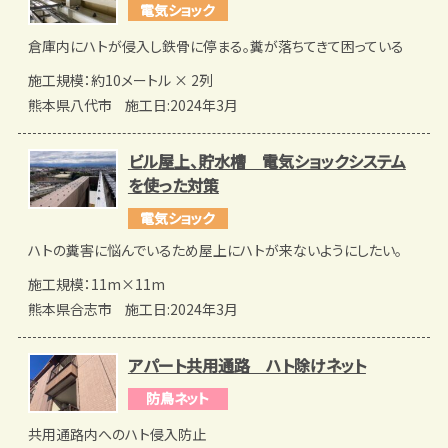
電気ショック
倉庫内にハトが侵入し鉄骨に停まる。糞が落ちてきて困っている
施工規模：約10メートル × 2列
熊本県八代市
施工日:2024年3月
ビル屋上、貯水槽 電気ショックシステム
を使った対策
電気ショック
ハトの糞害に悩んでいるため屋上にハトが来ないようにしたい。
施工規模：11m×11m
熊本県合志市
施工日:2024年3月
アパート共用通路 ハト除けネット
防鳥ネット
共用通路内へのハト侵入防止