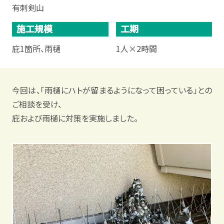
有刺剣山
施工規模
工期
庇1箇所、雨樋
1人×2時間
今回は、「雨樋にハトが留まるようになって困っている」との
ご相談を受け、
庇および雨樋に対策を実施しました。