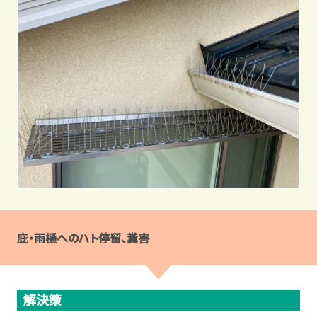
庇・雨樋へのハト停留、糞害
解決策