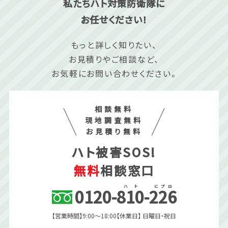
私たちハト対策防衛隊に
お任せください！
もっと詳しく知りたい、
お見積りやご相談など、
お気軽にお問い合わせください。
相談無料
現地調査無料
お見積り無料
ハト被害SOS!
無料
相談窓口
ハ
ト
に
プ
ロ
0120
-
810
-
226
【営業時間】9:00〜18:00
【休業日】 日曜日・祝日