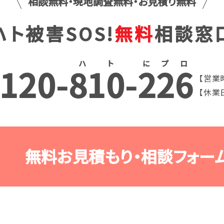
相談無料・現地調査無料・お見積り無料
ハト被害SOS!
無料
相談窓
ハ
ト
に
プ
ロ
120
-
810
-
226
【営業時
【休業
無料お見積もり・相談フォー