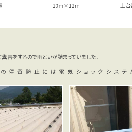
置
10m×12m
土台
て糞害をするので雨といが詰まっていました。
の停留防止には電気ショックシステ