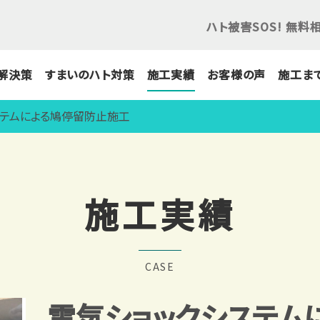
ハト被害SOS! 無料
解決策
すまいのハト対策
施工実績
お客様の声
施工ま
ステムによる鳩停留防止施工
施工実績
CASE
電気ショックシステム